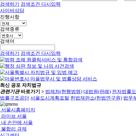
검색하기
검색조건 다시입력
사이버상담
진행사항
검색종류
검색어
검색하기
검색조건 다시입력
최신 공포 자치법규
관련기관
바로가기 >
법제처(현행법령)
대법원(판례)
전자법률
법률구조공단
서울도시계획포털
헌법재판소(헌법연구원)
법무부
서울시홈페이지
라이브 서울
내 손안에 서울
불합리 규제
신고센터