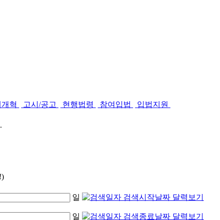
제개혁
고시/공고
현행법령
참여입법
입법지원
.
)
일
일