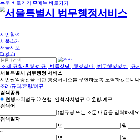
본문 바로가기
주메뉴 바로가기
시민참여
서울소개
서울시보
English
조례·규칙·훈령·예규
법률상담
행정심판
법무행정정보
규
서울특별시 법무행정 서비스
시민권익증진을 위한 행정서비스를 구현하도록 노력하겠습니다
조례/규칙/훈령/예규
검색종류
현행자치법규
현행+연혁자치법규
훈령/예규
검색어
(법규명 또는 조문 내용을 입력하세요!
검색일자
년
월
~
년
월