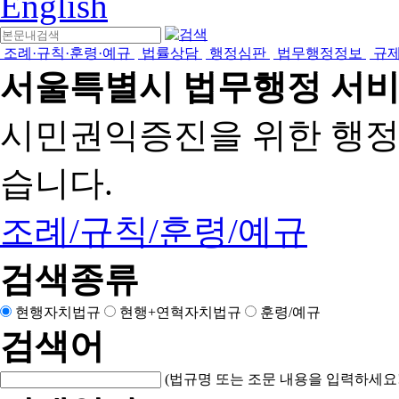
English
조례·규칙·훈령·예규
법률상담
행정심판
법무행정정보
규
서울특별시 법무행정 서
시민권익증진을 위한 행
습니다.
조례/규칙/훈령/예규
검색종류
현행자치법규
현행+연혁자치법규
훈령/예규
검색어
(법규명 또는 조문 내용을 입력하세요!