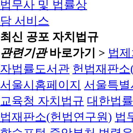
최신 공포 자치법규
관련기관
바로가기 >
법제
자법률도서관
헌법재판소(
서울시홈페이지
서울특별
교육청 자치법규
대한법
법재판소(헌법연구원)
법
학습포털
중앙부처 법령