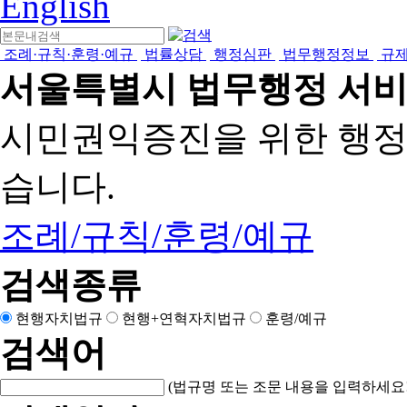
English
조례·규칙·훈령·예규
법률상담
행정심판
법무행정정보
규
서울특별시 법무행정 서
시민권익증진을 위한 행
습니다.
조례/규칙/훈령/예규
검색종류
현행자치법규
현행+연혁자치법규
훈령/예규
검색어
(법규명 또는 조문 내용을 입력하세요!