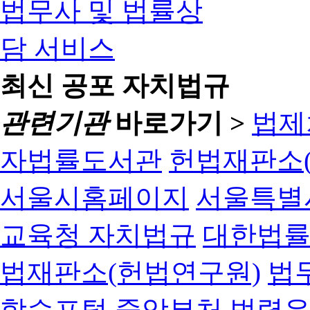
최신 공포 자치법규
관련기관
바로가기 >
법제
자법률도서관
헌법재판소(
서울시홈페이지
서울특별
교육청 자치법규
대한법
법재판소(헌법연구원)
법
학습포털
중앙부처 법령