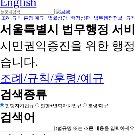
English
조례·규칙·훈령·예규
법률상담
행정심판
법무행정정보
규
서울특별시 법무행정 서
시민권익증진을 위한 행
습니다.
조례/규칙/훈령/예규
검색종류
현행자치법규
현행+연혁자치법규
훈령/예규
검색어
(법규명 또는 조문 내용을 입력하세요!