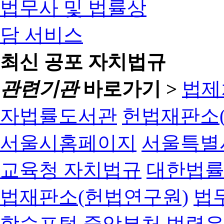
최신 공포 자치법규
관련기관
바로가기 >
법제
자법률도서관
헌법재판소(
서울시홈페이지
서울특별
교육청 자치법규
대한법
법재판소(헌법연구원)
법
학습포털
중앙부처 법령