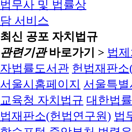
최신 공포 자치법규
관련기관
바로가기 >
법제
자법률도서관
헌법재판소(
서울시홈페이지
서울특별
교육청 자치법규
대한법
법재판소(헌법연구원)
법
학습포털
중앙부처 법령