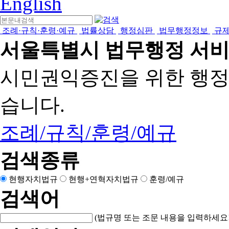
English
조례·규칙·훈령·예규
법률상담
행정심판
법무행정정보
규
서울특별시 법무행정 서
시민권익증진을 위한 행
습니다.
조례/규칙/훈령/예규
검색종류
현행자치법규
현행+연혁자치법규
훈령/예규
검색어
(법규명 또는 조문 내용을 입력하세요!