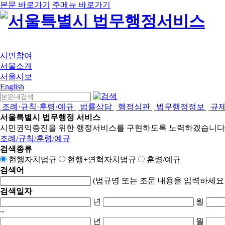
본문 바로가기
주메뉴 바로가기
시민참여
서울소개
서울시보
English
조례·규칙·훈령·예규
법률상담
행정심판
법무행정정보
규
서울특별시 법무행정 서비스
시민권익증진을 위한 행정서비스를 구현하도록 노력하겠습니다
조례/규칙/훈령/예규
검색종류
현행자치법규
현행+연혁자치법규
훈령/예규
검색어
(법규명 또는 조문 내용을 입력하세요!
검색일자
년
월
~
년
월