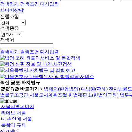
검색하기
검색조건 다시입력
사이버상담
진행사항
검색종류
검색어
검색하기
검색조건 다시입력
최신 공포 자치법규
관련기관
바로가기 >
법제처(현행법령)
대법원(판례)
전자법률
법률구조공단
서울도시계획포털
헌법재판소(헌법연구원)
법무부
서울시홈페이지
라이브 서울
내 손안에 서울
불합리 규제
신고센터