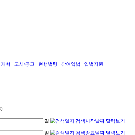
제개혁
고시/공고
현행법령
참여입법
입법지원
.
)
일
일