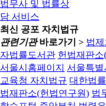
최신 공포 자치법규
관련기관
바로가기 >
법제
자법률도서관
헌법재판소(
서울시홈페이지
서울특별
교육청 자치법규
대한법
법재판소(헌법연구원)
법
학습포털
중앙부처 법령