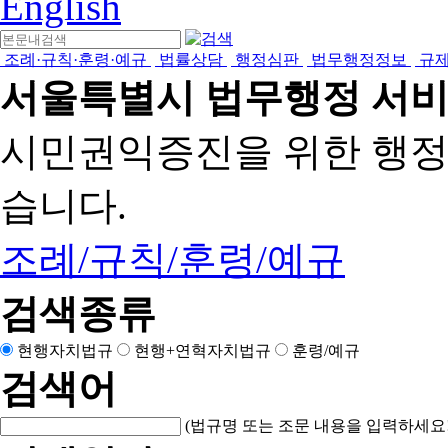
English
조례·규칙·훈령·예규
법률상담
행정심판
법무행정정보
규
서울특별시 법무행정 서
시민권익증진을 위한 행
습니다.
조례/규칙/훈령/예규
검색종류
현행자치법규
현행+연혁자치법규
훈령/예규
검색어
(법규명 또는 조문 내용을 입력하세요!