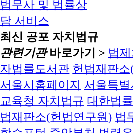
최신 공포 자치법규
관련기관
바로가기 >
법제
자법률도서관
헌법재판소(
서울시홈페이지
서울특별
교육청 자치법규
대한법
법재판소(헌법연구원)
법
학습포털
중앙부처 법령