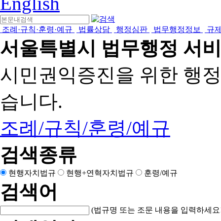
English
조례·규칙·훈령·예규
법률상담
행정심판
법무행정정보
규
서울특별시 법무행정 서
시민권익증진을 위한 행
습니다.
조례/규칙/훈령/예규
검색종류
현행자치법규
현행+연혁자치법규
훈령/예규
검색어
(법규명 또는 조문 내용을 입력하세요!