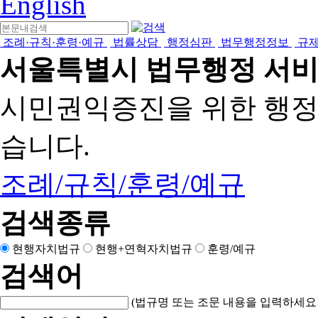
English
조례·규칙·훈령·예규
법률상담
행정심판
법무행정정보
규
서울특별시 법무행정 서
시민권익증진을 위한 행
습니다.
조례/규칙/훈령/예규
검색종류
현행자치법규
현행+연혁자치법규
훈령/예규
검색어
(법규명 또는 조문 내용을 입력하세요!