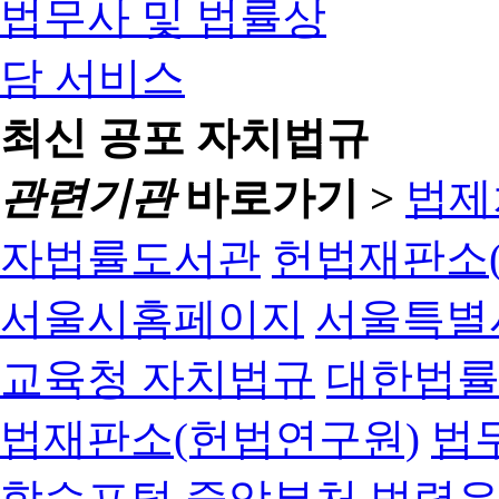
최신 공포 자치법규
관련기관
바로가기 >
법제
자법률도서관
헌법재판소(
서울시홈페이지
서울특별
교육청 자치법규
대한법
법재판소(헌법연구원)
법
학습포털
중앙부처 법령