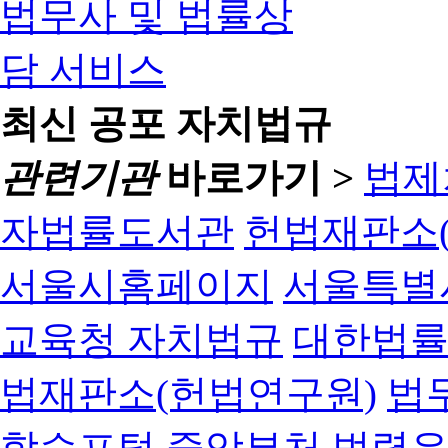
최신 공포 자치법규
관련기관
바로가기 >
법제
자법률도서관
헌법재판소(
서울시홈페이지
서울특별
교육청 자치법규
대한법
법재판소(헌법연구원)
법
학습포털
중앙부처 법령