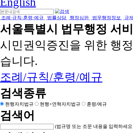
English
조례·규칙·훈령·예규
법률상담
행정심판
법무행정정보
규
서울특별시 법무행정 서
시민권익증진을 위한 행
습니다.
조례/규칙/훈령/예규
검색종류
현행자치법규
현행+연혁자치법규
훈령/예규
검색어
(법규명 또는 조문 내용을 입력하세요!