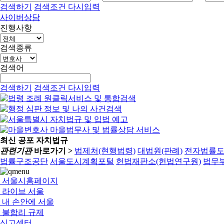
검색하기
검색조건 다시입력
사이버상담
진행사항
검색종류
검색어
검색하기
검색조건 다시입력
최신 공포 자치법규
관련기관
바로가기 >
법제처(현행법령)
대법원(판례)
전자법률
법률구조공단
서울도시계획포털
헌법재판소(헌법연구원)
법무부
서울시홈페이지
라이브 서울
내 손안에 서울
불합리 규제
신고센터