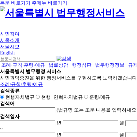
본문 바로가기
주메뉴 바로가기
시민참여
서울소개
서울시보
English
조례·규칙·훈령·예규
법률상담
행정심판
법무행정정보
규
서울특별시 법무행정 서비스
시민권익증진을 위한 행정서비스를 구현하도록 노력하겠습니다
조례/규칙/훈령/예규
검색종류
현행자치법규
현행+연혁자치법규
훈령/예규
검색어
(법규명 또는 조문 내용을 입력하세요!
검색일자
년
월
~
년
월