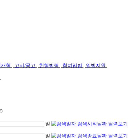
제개혁
고시/공고
현행법령
참여입법
입법지원
.
)
일
일