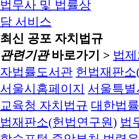
최신 공포 자치법규
관련기관
바로가기 >
법제
자법률도서관
헌법재판소(
서울시홈페이지
서울특별
교육청 자치법규
대한법
법재판소(헌법연구원)
법
학습포털
중앙부처 법령