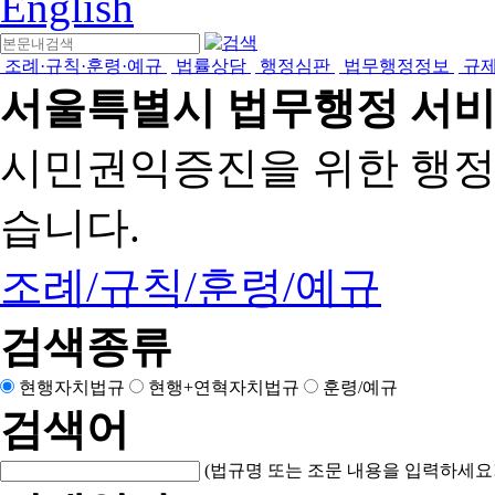
English
조례·규칙·훈령·예규
법률상담
행정심판
법무행정정보
규
서울특별시 법무행정 서
시민권익증진을 위한 행
습니다.
조례/규칙/훈령/예규
검색종류
현행자치법규
현행+연혁자치법규
훈령/예규
검색어
(법규명 또는 조문 내용을 입력하세요!