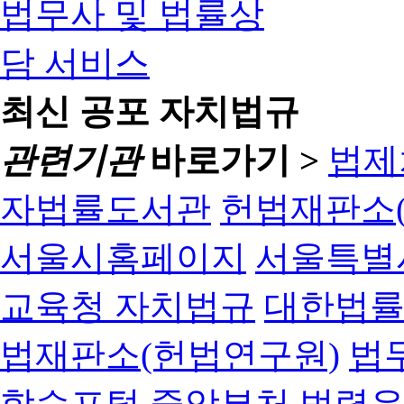
최신 공포 자치법규
관련기관
바로가기 >
법제
자법률도서관
헌법재판소(
서울시홈페이지
서울특별
교육청 자치법규
대한법
법재판소(헌법연구원)
법
학습포털
중앙부처 법령