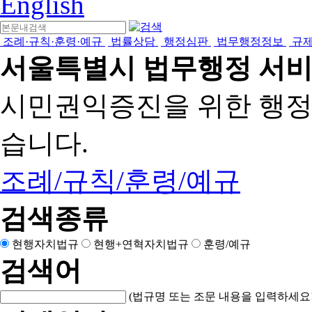
English
조례·규칙·훈령·예규
법률상담
행정심판
법무행정정보
규
서울특별시 법무행정 서
시민권익증진을 위한 행
습니다.
조례/규칙/훈령/예규
검색종류
현행자치법규
현행+연혁자치법규
훈령/예규
검색어
(법규명 또는 조문 내용을 입력하세요!