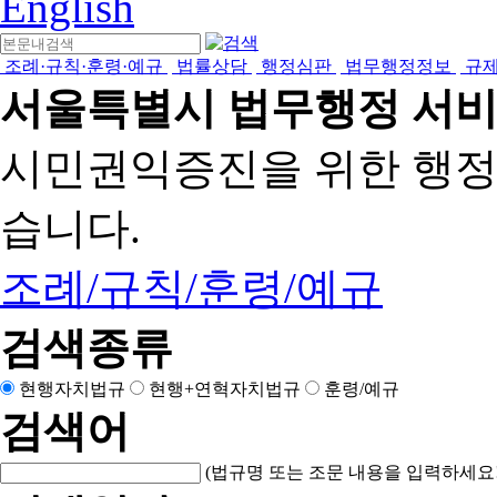
English
조례·규칙·훈령·예규
법률상담
행정심판
법무행정정보
규
서울특별시 법무행정 서
시민권익증진을 위한 행
습니다.
조례/규칙/훈령/예규
검색종류
현행자치법규
현행+연혁자치법규
훈령/예규
검색어
(법규명 또는 조문 내용을 입력하세요!