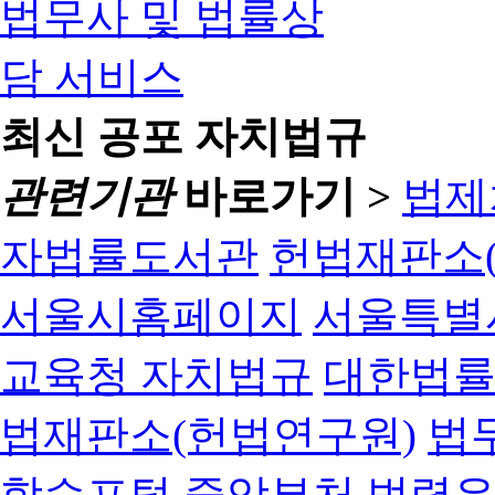
최신 공포 자치법규
관련기관
바로가기 >
법제
자법률도서관
헌법재판소(
서울시홈페이지
서울특별
교육청 자치법규
대한법
법재판소(헌법연구원)
법
학습포털
중앙부처 법령