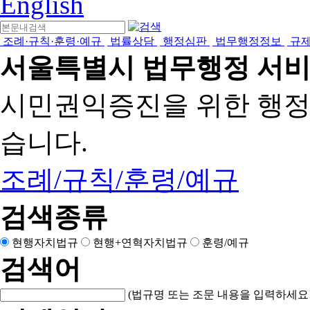
English
조례·규칙·훈령·예규
법률상담
행정심판
법무행정정보
규
서울특별시 법무행정 서
시민권익증진을 위한 행
습니다.
조례/규칙/훈령/예규
검색종류
현행자치법규
현행+연혁자치법규
훈령/예규
검색어
(법규명 또는 조문 내용을 입력하세요!