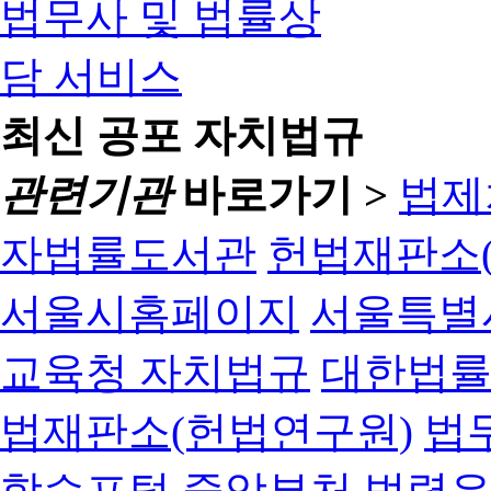
최신 공포 자치법규
관련기관
바로가기 >
법제
자법률도서관
헌법재판소(
서울시홈페이지
서울특별
교육청 자치법규
대한법
법재판소(헌법연구원)
법
학습포털
중앙부처 법령