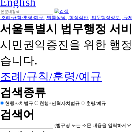
English
조례·규칙·훈령·예규
법률상담
행정심판
법무행정정보
규
서울특별시 법무행정 서
시민권익증진을 위한 행
습니다.
조례/규칙/훈령/예규
검색종류
현행자치법규
현행+연혁자치법규
훈령/예규
검색어
(법규명 또는 조문 내용을 입력하세요!