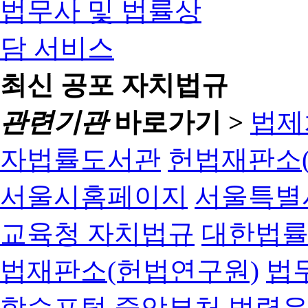
최신 공포 자치법규
관련기관
바로가기 >
법제
자법률도서관
헌법재판소(
서울시홈페이지
서울특별
교육청 자치법규
대한법
법재판소(헌법연구원)
법
학습포털
중앙부처 법령