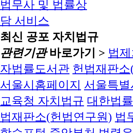
최신 공포 자치법규
관련기관
바로가기 >
법제
자법률도서관
헌법재판소(
서울시홈페이지
서울특별
교육청 자치법규
대한법
법재판소(헌법연구원)
법
학습포털
중앙부처 법령