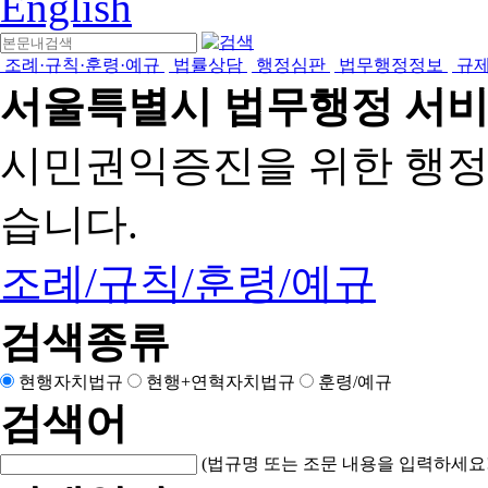
English
조례·규칙·훈령·예규
법률상담
행정심판
법무행정정보
규
서울특별시 법무행정 서
시민권익증진을 위한 행
습니다.
조례/규칙/훈령/예규
검색종류
현행자치법규
현행+연혁자치법규
훈령/예규
검색어
(법규명 또는 조문 내용을 입력하세요!