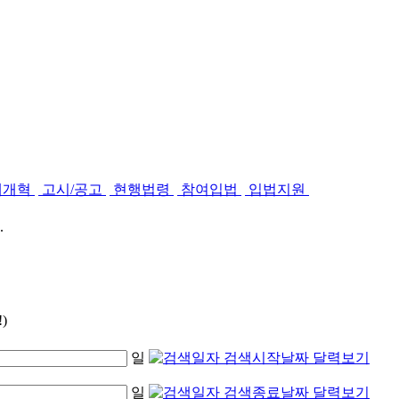
제개혁
고시/공고
현행법령
참여입법
입법지원
.
)
일
일