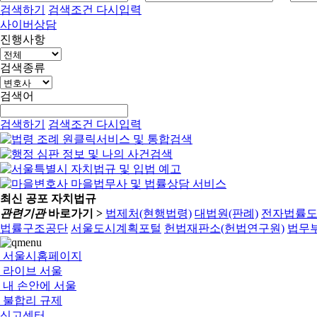
검색하기
검색조건 다시입력
사이버상담
진행사항
검색종류
검색어
검색하기
검색조건 다시입력
최신 공포 자치법규
관련기관
바로가기 >
법제처(현행법령)
대법원(판례)
전자법률
법률구조공단
서울도시계획포털
헌법재판소(헌법연구원)
법무부
서울시홈페이지
라이브 서울
내 손안에 서울
불합리 규제
신고센터