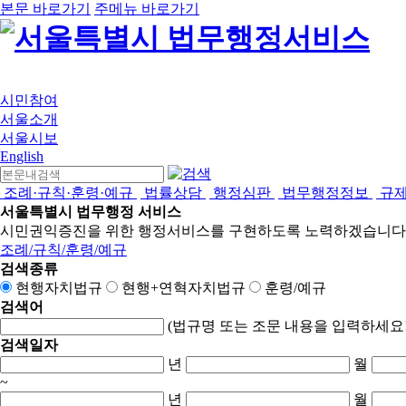
본문 바로가기
주메뉴 바로가기
시민참여
서울소개
서울시보
English
조례·규칙·훈령·예규
법률상담
행정심판
법무행정정보
규
서울특별시 법무행정 서비스
시민권익증진을 위한 행정서비스를 구현하도록 노력하겠습니다
조례/규칙/훈령/예규
검색종류
현행자치법규
현행+연혁자치법규
훈령/예규
검색어
(법규명 또는 조문 내용을 입력하세요!
검색일자
년
월
~
년
월