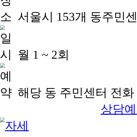
서울시 153개 동주민
월 1 ~ 2회
해당 동 주민센터 전화 
상담예