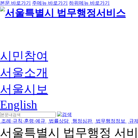
본문 바로가기
주메뉴 바로가기
하위메뉴 바로가기
시민참여
서울소개
서울시보
English
조례·규칙·훈령·예규
법률상담
행정심판
법무행정정보
규
서울특별시 법무행정 서