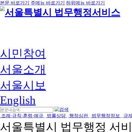
본문 바로가기
주메뉴 바로가기
하위메뉴 바로가기
시민참여
서울소개
서울시보
English
조례·규칙·훈령·예규
법률상담
행정심판
법무행정정보
규
서울특별시 법무행정 서