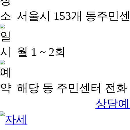
서울시 153개 동주민
월 1 ~ 2회
해당 동 주민센터 전화 
상담예