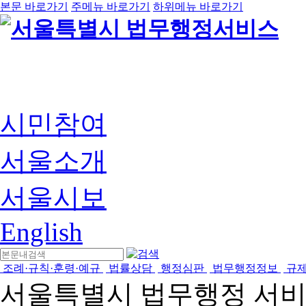
본문 바로가기
주메뉴 바로가기
하위메뉴 바로가기
시민참여
서울소개
서울시보
English
조례·규칙·훈령·예규
법률상담
행정심판
법무행정정보
규
서울특별시 법무행정 서