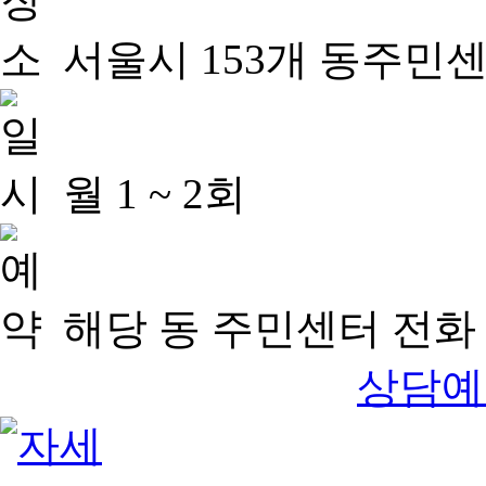
서울시 153개 동주민
월 1 ~ 2회
해당 동 주민센터 전화 
상담예