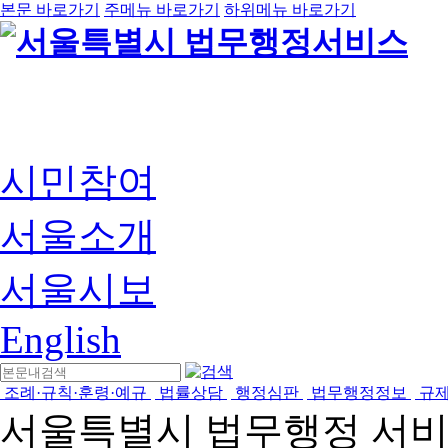
본문 바로가기
주메뉴 바로가기
하위메뉴 바로가기
시민참여
서울소개
서울시보
English
조례·규칙·훈령·예규
법률상담
행정심판
법무행정정보
규
서울특별시 법무행정 서