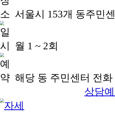
서울시 153개 동주민
월 1 ~ 2회
해당 동 주민센터 전화 
상담예