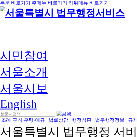
본문 바로가기
주메뉴 바로가기
하위메뉴 바로가기
시민참여
서울소개
서울시보
English
조례·규칙·훈령·예규
법률상담
행정심판
법무행정정보
규
서울특별시 법무행정 서