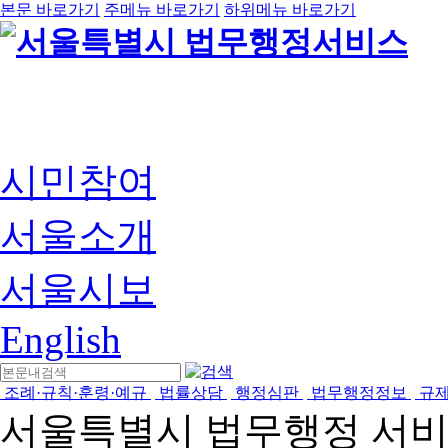
본문 바로가기
주메뉴 바로가기
하위메뉴 바로가기
시민참여
서울소개
서울시보
English
조례·규칙·훈령·예규
법률상담
행정심판
법무행정정보
규
서울특별시 법무행정 서