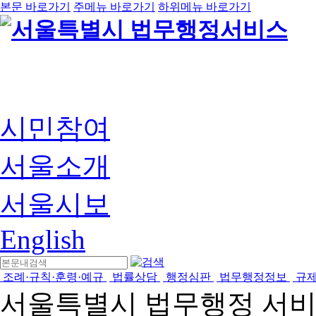
본문 바로가기
주메뉴 바로가기
하위메뉴 바로가기
시민참여
서울소개
서울시보
English
조례·규칙·훈령·예규
법률상담
행정심판
법무행정정보
규
서울특별시 법무행정 서