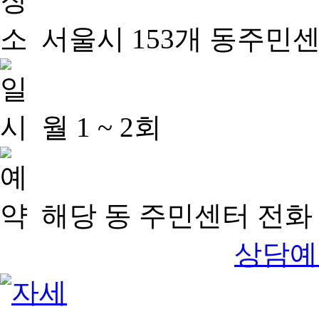
서울시 153개 동주민
월 1 ~ 2회
해당 동 주민센터 전화 
상담예