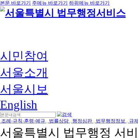
본문 바로가기
주메뉴 바로가기
하위메뉴 바로가기
시민참여
서울소개
서울시보
English
조례·규칙·훈령·예규
법률상담
행정심판
법무행정정보
규
서울특별시 법무행정 서