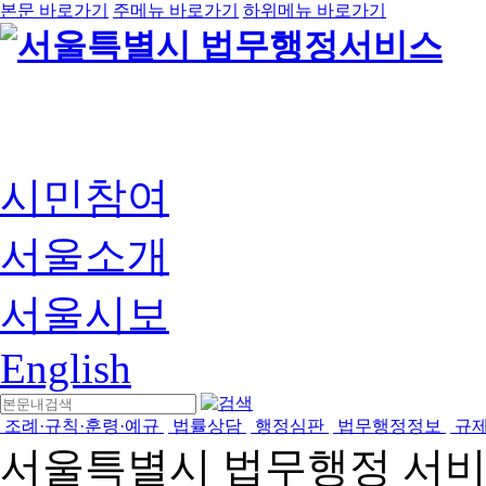
본문 바로가기
주메뉴 바로가기
하위메뉴 바로가기
시민참여
서울소개
서울시보
English
조례·규칙·훈령·예규
법률상담
행정심판
법무행정정보
규
서울특별시 법무행정 서