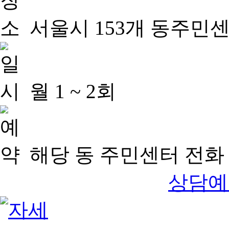
서울시 153개 동주민
월 1 ~ 2회
해당 동 주민센터 전화 
상담예