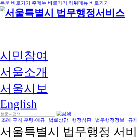
본문 바로가기
주메뉴 바로가기
하위메뉴 바로가기
시민참여
서울소개
서울시보
English
조례·규칙·훈령·예규
법률상담
행정심판
법무행정정보
규
서울특별시 법무행정 서