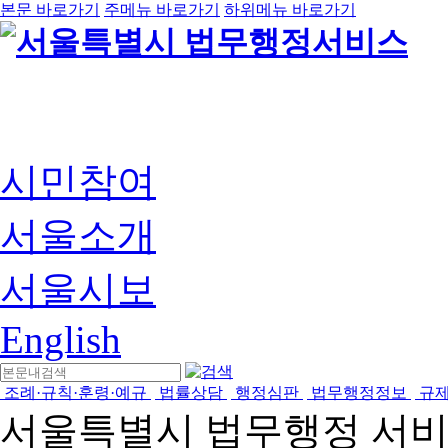
본문 바로가기
주메뉴 바로가기
하위메뉴 바로가기
시민참여
서울소개
서울시보
English
조례·규칙·훈령·예규
법률상담
행정심판
법무행정정보
규
서울특별시 법무행정 서