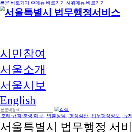
본문 바로가기
주메뉴 바로가기
하위메뉴 바로가기
시민참여
서울소개
서울시보
English
조례·규칙·훈령·예규
법률상담
행정심판
법무행정정보
규
서울특별시 법무행정 서