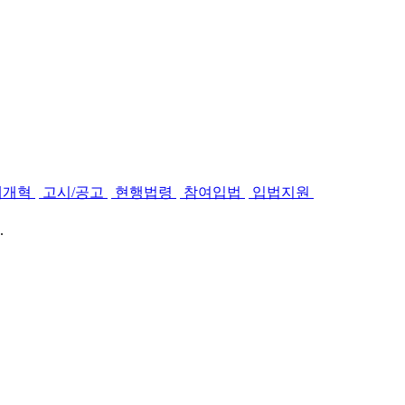
제개혁
고시/공고
현행법령
참여입법
입법지원
.