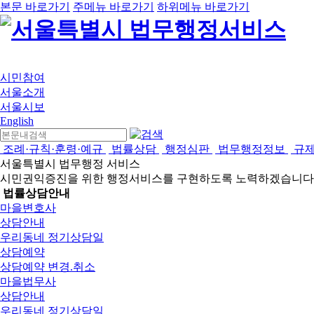
본문 바로가기
주메뉴 바로가기
하위메뉴 바로가기
시민참여
서울소개
서울시보
English
조례·규칙·훈령·예규
법률상담
행정심판
법무행정정보
규
서울특별시 법무행정 서비스
시민권익증진을 위한 행정서비스를 구현하도록 노력하겠습니다
법률상담안내
마을변호사
상담안내
우리동네 정기상담일
상담예약
상담예약 변경.취소
마을법무사
상담안내
우리동네 정기상담일