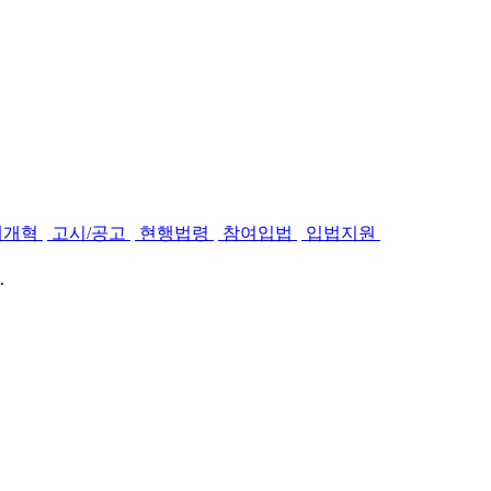
제개혁
고시/공고
현행법령
참여입법
입법지원
.