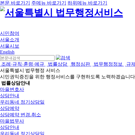
본문 바로가기
주메뉴 바로가기
하위메뉴 바로가기
시민참여
서울소개
서울시보
English
조례·규칙·훈령·예규
법률상담
행정심판
법무행정정보
규
서울특별시 법무행정 서비스
시민권익증진을 위한 행정서비스를 구현하도록 노력하겠습니다
법률상담안내
마을변호사
상담안내
우리동네 정기상담일
상담예약
상담예약 변경.취소
마을법무사
상담안내
우리동네 정기상담일