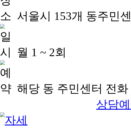
서울시 153개 동주민
월 1 ~ 2회
해당 동 주민센터 전화 
상담예