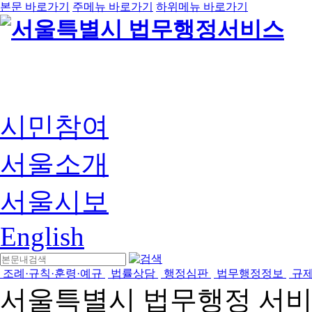
본문 바로가기
주메뉴 바로가기
하위메뉴 바로가기
시민참여
서울소개
서울시보
English
조례·규칙·훈령·예규
법률상담
행정심판
법무행정정보
규
서울특별시 법무행정 서