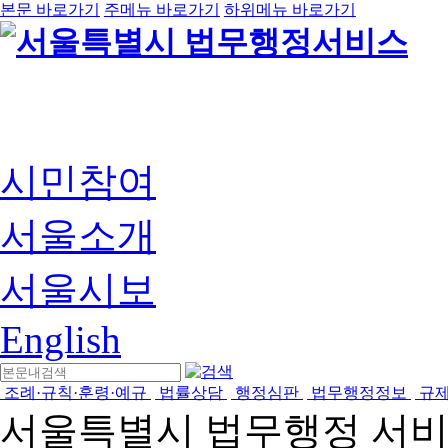
본문 바로가기
주메뉴 바로가기
하위메뉴 바로가기
시민참여
서울소개
서울시보
English
조례·규칙·훈령·예규
법률상담
행정심판
법무행정정보
규
서울특별시 법무행정 서