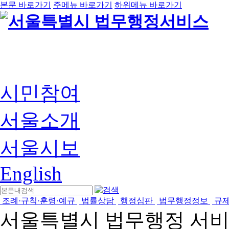
본문 바로가기
주메뉴 바로가기
하위메뉴 바로가기
시민참여
서울소개
서울시보
English
조례·규칙·훈령·예규
법률상담
행정심판
법무행정정보
규
서울특별시 법무행정 서