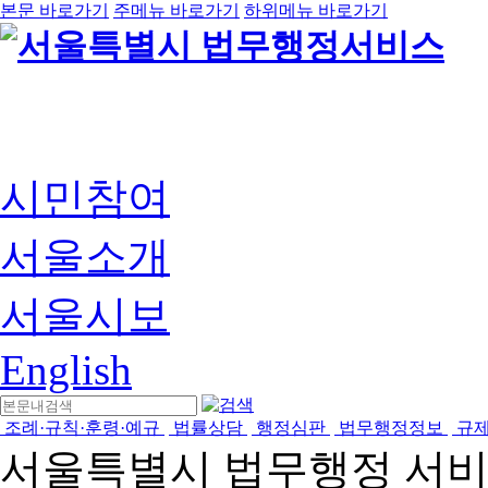
본문 바로가기
주메뉴 바로가기
하위메뉴 바로가기
시민참여
서울소개
서울시보
English
조례·규칙·훈령·예규
법률상담
행정심판
법무행정정보
규
서울특별시 법무행정 서