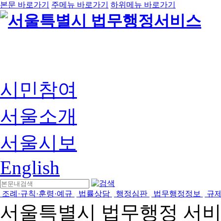
본문 바로가기
주메뉴 바로가기
하위메뉴 바로가기
시민참여
서울소개
서울시보
English
조례·규칙·훈령·예규
법률상담
행정심판
법무행정정보
규
서울특별시 법무행정 서