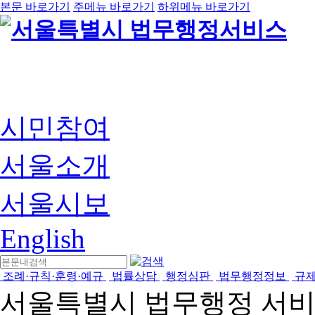
본문 바로가기
주메뉴 바로가기
하위메뉴 바로가기
시민참여
서울소개
서울시보
English
조례·규칙·훈령·예규
법률상담
행정심판
법무행정정보
규
서울특별시 법무행정 서