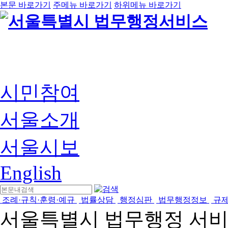
본문 바로가기
주메뉴 바로가기
하위메뉴 바로가기
시민참여
서울소개
서울시보
English
조례·규칙·훈령·예규
법률상담
행정심판
법무행정정보
규
서울특별시 법무행정 서