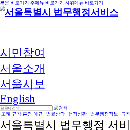
본문 바로가기
주메뉴 바로가기
하위메뉴 바로가기
시민참여
서울소개
서울시보
English
조례·규칙·훈령·예규
법률상담
행정심판
법무행정정보
규
서울특별시 법무행정 서