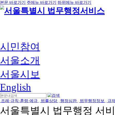
본문 바로가기
주메뉴 바로가기
하위메뉴 바로가기
시민참여
서울소개
서울시보
English
조례·규칙·훈령·예규
법률상담
행정심판
법무행정정보
규
서울특별시 법무행정 서