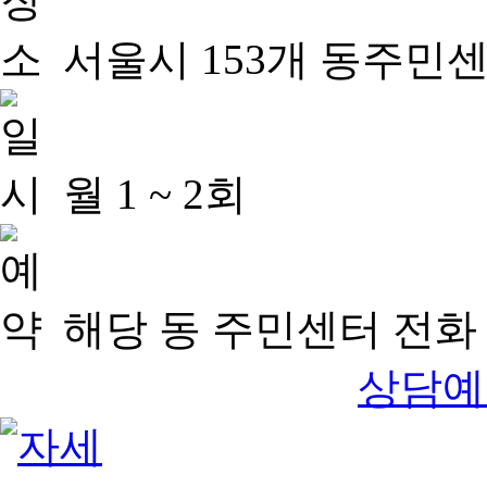
서울시 153개 동주민
월 1 ~ 2회
해당 동 주민센터 전화 
상담예