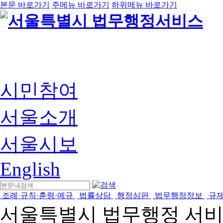
본문 바로가기
주메뉴 바로가기
하위메뉴 바로가기
시민참여
서울소개
서울시보
English
조례·규칙·훈령·예규
법률상담
행정심판
법무행정정보
규
서울특별시 법무행정 서