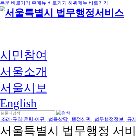
본문 바로가기
주메뉴 바로가기
하위메뉴 바로가기
시민참여
서울소개
서울시보
English
조례·규칙·훈령·예규
법률상담
행정심판
법무행정정보
규
서울특별시 법무행정 서