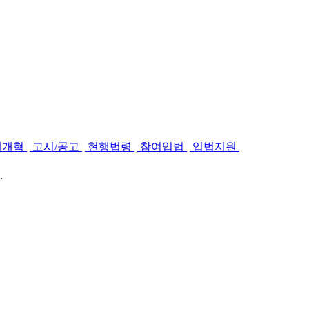
제개혁
고시/공고
현행법령
참여입법
입법지원
.