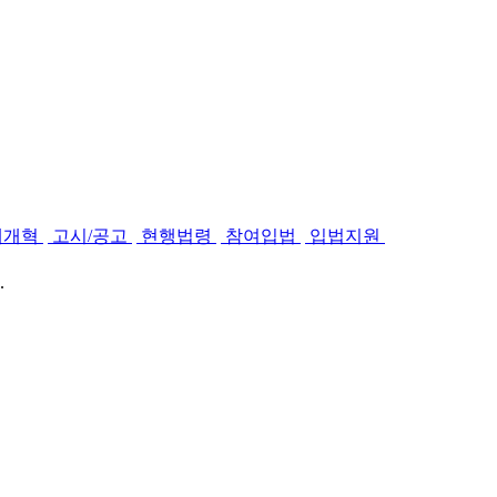
제개혁
고시/공고
현행법령
참여입법
입법지원
.