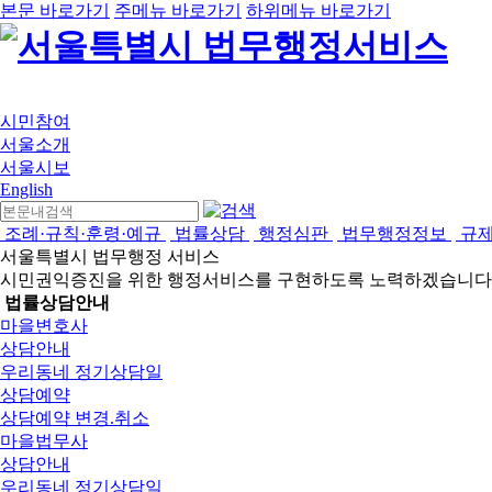
본문 바로가기
주메뉴 바로가기
하위메뉴 바로가기
시민참여
서울소개
서울시보
English
조례·규칙·훈령·예규
법률상담
행정심판
법무행정정보
규
서울특별시 법무행정 서비스
시민권익증진을 위한 행정서비스를 구현하도록 노력하겠습니다
법률상담안내
마을변호사
상담안내
우리동네 정기상담일
상담예약
상담예약 변경.취소
마을법무사
상담안내
우리동네 정기상담일