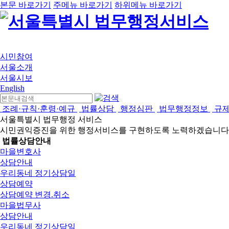
본문 바로가기
주메뉴 바로가기
하위메뉴 바로가기
시민참여
서울소개
서울시보
English
조례·규칙·훈령·예규
법률상담
행정심판
법무행정정보
규
서울특별시 법무행정 서비스
시민권익증진을 위한 행정서비스를 구현하도록 노력하겠습니다
법률상담안내
마을변호사
상담안내
우리동네 정기상담일
상담예약
상담예약 변경.취소
마을법무사
상담안내
우리동네 정기상담일