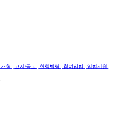
제개혁
고시/공고
현행법령
참여입법
입법지원
.