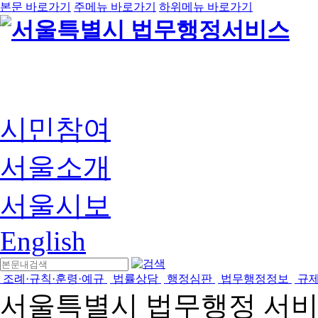
본문 바로가기
주메뉴 바로가기
하위메뉴 바로가기
시민참여
서울소개
서울시보
English
조례·규칙·훈령·예규
법률상담
행정심판
법무행정정보
규
서울특별시 법무행정 서