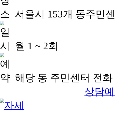
서울시 153개 동주민
월 1 ~ 2회
해당 동 주민센터 전화 
상담예