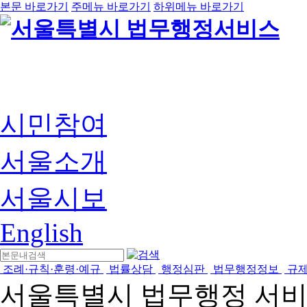
본문 바로가기
주메뉴 바로가기
하위메뉴 바로가기
시민참여
서울소개
서울시보
English
조례·규칙·훈령·예규
법률상담
행정심판
법무행정정보
규
서울특별시 법무행정 서