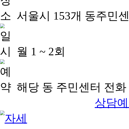
서울시 153개 동주민
월 1 ~ 2회
해당 동 주민센터 전화 
상담예