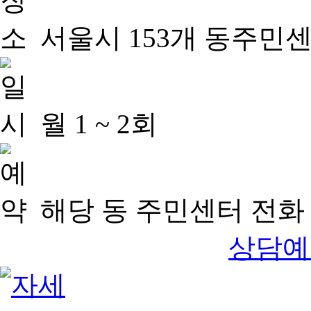
서울시 153개 동주민
월 1 ~ 2회
해당 동 주민센터 전화 
상담예