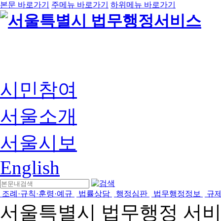
본문 바로가기
주메뉴 바로가기
하위메뉴 바로가기
시민참여
서울소개
서울시보
English
조례·규칙·훈령·예규
법률상담
행정심판
법무행정정보
규
서울특별시 법무행정 서