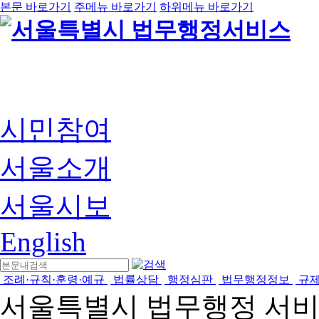
본문 바로가기
주메뉴 바로가기
하위메뉴 바로가기
시민참여
서울소개
서울시보
English
조례·규칙·훈령·예규
법률상담
행정심판
법무행정정보
규
서울특별시 법무행정 서